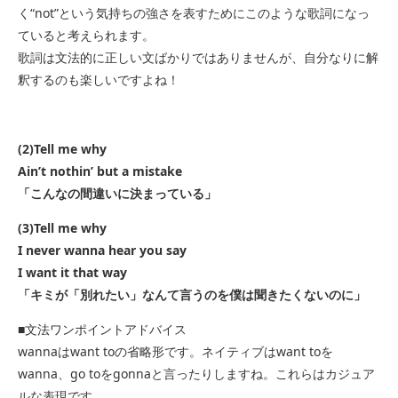
く“not”という気持ちの強さを表すためにこのような歌詞になっ
ていると考えられます。
歌詞は文法的に正しい文ばかりではありませんが、自分なりに解
釈するのも楽しいですよね！
(2)Tell me why
Ain’t nothin’ but a mistake
「こんなの間違いに決まっている」
(3)Tell me why
I never wanna hear you say
I want it that way
「キミが「別れたい」なんて言うのを僕は聞きたくないのに」
■文法ワンポイントアドバイス
wannaはwant toの省略形です。ネイティブはwant toを
wanna、go toをgonnaと言ったりしますね。これらはカジュア
ルな表現です。