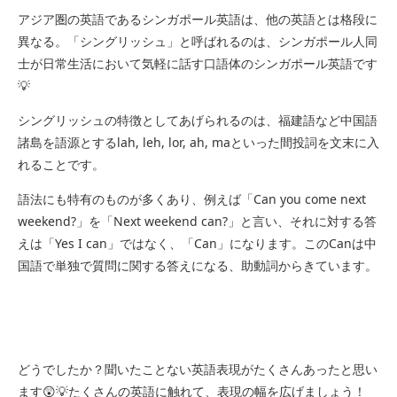
アジア圏の英語であるシンガポール英語は、他の英語とは格段に
異なる。「シングリッシュ」と呼ばれるのは、シンガポール人同
士が日常生活において気軽に話す口語体のシンガポール英語です
💡
シングリッシュの特徴としてあげられるのは、福建語など中国語
諸島を語源とするlah, leh, lor, ah, maといった間投詞を文末に入
れることです。
語法にも特有のものが多くあり、例えば「Can you come next
weekend?」を「Next weekend can?」と言い、それに対する答
えは「Yes I can」ではなく、「Can」になります。このCanは中
国語で単独で質問に関する答えになる、助動詞からきています。
どうでしたか？聞いたことない英語表現がたくさんあったと思い
ます😲💡たくさんの英語に触れて、表現の幅を広げましょう！