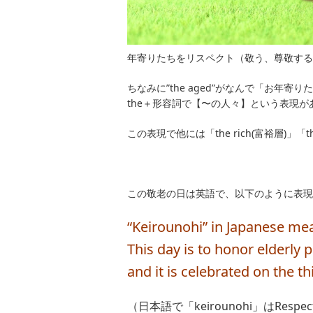
年寄りたちをリスペクト（敬う、尊敬する
ちなみに”the aged”がなんで「お年
the＋形容詞で【〜の人々】という表現が
この表現で他には「the rich(富裕層)」「t
この敬老の日は英語で、以下のように表現
“Keirounohi” in Japanese me
This day is to honor elderly 
and it is celebrated on the 
（日本語で「keirounohi」はRespe