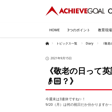
HOME
3つのポイント
教育現場
ホーム
トピックス一覧
Diary
《敬老
2021年9月15日
《敬老の日って英
👴🏻？》
今週末は3連休ですね✨！
9/20（月）は何の祝日だか分かりますか