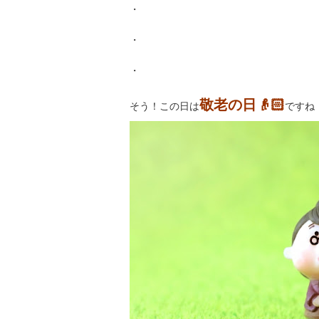
・
・
・
敬老の日👴🏻
そう！この日は
ですね